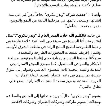
قطاع الأغذية والمشروبات للتوسع والابتكار".
وأضاف: "حققت شركة "وندر بيكري" نجاحاً باهراً في دبي منذ
إنشائها، ويسعدنا دعمها في مرحلتها التالية من النمو والتوسع
ضمن مجتمعنا الشامل".
من جانبه قال
كليم الله خان، المدير العام لـ "وندر بيكري":
"يمثل
افتتاح منشأتنا الجديدة في مدينة دبي الصناعية علامة فارقة في
رحلتنا الطموحة، لنصبح المنتج الرائد في منطقة الشرق الأوسط
وشمال إفريقيا لمنتجات المخبوزات الطازجة والمجمدة.
سيمكّننا مصنعنا الجديد من زيادة حجم إنتاجنا مع توفير مساحة
للابتكار والنمو في المستقبل. كما سيعزز الموقع الاستراتيجي
للمدينة والبنية التحتية ذات المستوى العالمي وصولنا إلى أسواق
جديدة، بما يسهم في دعم اقتصاد التصدير لدولة الإمارات
العربية المتحدة، وتعزيز سمعة المنتجات الإماراتية الصنع على
نطاق عالمي".
وتقوم "وندر بيكري" حالياً بتوريد منتجاتها إلى الفنادق والمطاعم
ومحلات السوبر ماركت وشركات الطيران وشركات الأغذية