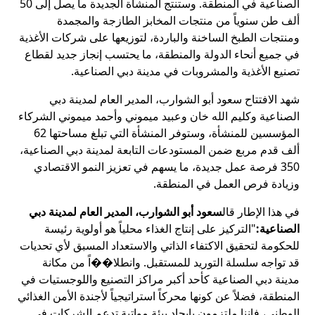
الصناعية في المنطقة. وستنتج المنشأة الجديدة ما يصل إلى 50
ألف طن سنوياً من منتجات المخابز الطازجة والمجمدة
ومنتجات الطبخ الساخنة والباردة، لتوزيعها على شركات الأغذية
في جميع أنحاء الدولة والمنطقة، ما يحتسب إنجاز جديد لقطاع
تصنيع الأغذية والمشروبات في مدينة دبي الصناعية.
شهد الافتتاح سعود أبو الشوارب، المدير العام لمدينة دبي
الصناعية وكليم الله خان وعبيد ميموني وأحمد ميموني الشركاء
المؤسسين للمنشأة، وستوفر المنشأة التي تبلغ مساحتها 62
ألف قدم مربع ضمن المستودعات التابعة لمدينة دبي الصناعية،
350 فرصة عمل جديدة، ما يسهم في تعزيز النمو الاقتصادي
وزيادة فرص العمل في المنطقة.
في هذا الإطار قال
سعود أبو الشوارب، المدير العام لمدينة دبي
الصناعية:
"التركيز على إنتاج الغذاء محلياً هو أولوية رئيسة
للحكومة لتحقيق الاكتفاء الذاتي والاستعداد المسبق لأي تحديات
قد تواجه سلسلة التوريد للمستقبل. وانطلا��اً من مكانة
مدينة دبي الصناعية كأحد أكبر مراكز التصنيع واللوجستيات في
المنطقة، فضلاً عن كونها محركاً استراتيجياً لأجندة الأمن الغذائي
الوطني، فإننا ملتزمون بإيجاد بيئة مواتية تدعم الشركات في