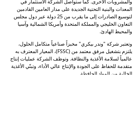
والمشروبات الأخرى. كما ستواصل الشركة الاستثمار في
المعدات والبنية التحتية الجديدة على مدار العامين القادمين
لتوسيع الصادرات إلى ما يقرب من 25 دولة عبر دول مجلس
التعاون الخليجي والمملكة المتحدة وأمريكا الشمالية وآسيا
والمحيط الهادئ.
وتعتبر شركة "وندر بيكري" مخبزاً صناعياً متكامل الحلول،
يلتزم بتشغيل مرفق معتمد من (FSSC)، المعيار المعترف به
عالمياً لسلامة الأغذية والنظافة. وتوظف الشركة عمليات إنتاج
متقدمة للحفاظ على الجودة والإنتاج عالي الأداء، وتبنّي الأغذية
الخالية من المواد الحافظة.
يذكر أنّ مدينة دبي الصناعية تغطّي ما يزيد على 550 مليون قدم
مربعة، وتم تصميمها حول مخطط رئيسي عالمي المستوى،
والذي يقسمها إلى مناطق مخصصة لكل قطاع. ويغطي قطاع
الأغذية والمشروبات مساحة إجمالية تبلغ 23.5 مليون قدم
مربعة. والمدينة موطن لأكثر من 60 مصنعاً متخصصاً بالأغذية
والمشروبات.