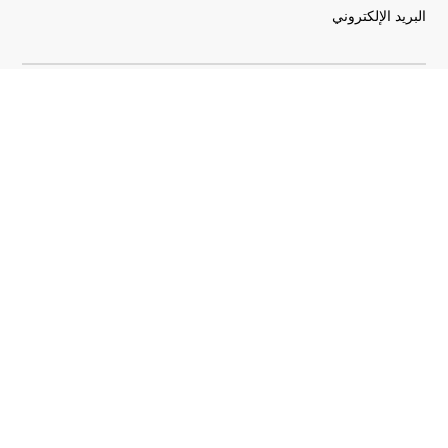
البريد الإلكتروني
أوافق على
البنود والشروط
و
سياسة الموقع الإلكتروني
استكشف