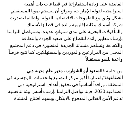
القابضة على زيادة استثماراتنا في قطاعات ذات أهمية
استراتيجية لدولة الإمارات، ونتوقع أن ينسجم نمونا المستقبلي
بشكل وثيق مع الطموحات الاقتصادية للدولة. ولطالما تصدرت
شركة أسماك مكانة إقليمية رائدة في قطاع الأسماك
والمأكولات البحرية على مدى سنواتٍ عديدة؛ وسنواصل التزامنا
بإرساء معايير رائدة للقطاع على صعيد الجودة والنظافة
والكفاءة. وتساهم منشأتنا الجديدة المتطورة في دعم المجتمع
المحلي من المزارعين والموردين والمستهلكين، كما تتيح فرصاً
واعدة للنمو مستقبلاً".
من جانبه قال
سعود أبو الشوارب، مدير عام مدينة دبي
الصناعية:
"باعتبارنا أكبر مركز للتصنيع والخدمات اللوجستية في
المنطقة، ورافداً أساسياً في تحقيق أهداف استراتيجية دبي
الصناعية 2030، فإننا نواصل التزامنا بإرساء أسس بيئة تنافسية
تدعم الأمن الغذائي المدفوع بالابتكار. ويسهم افتتاح المنشأة
الجديدة لشركة أسماك في إضافة قيمة كبيرة إلى مدينة دبي
الصناعية كما سيدعم تحقيق رؤية الإمارات المتمثّلة في بناء
اقتصاد متنوع ومتنامي قائم على الابتكار. وبفضل موقعنا
الاستراتيجي بالقرب من ميناء جبل علي ومطار آل مكتوم