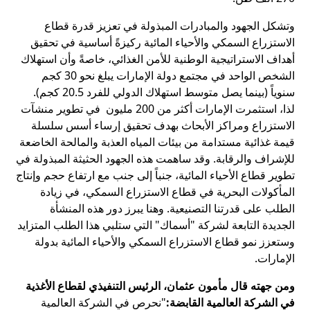
وتشكل الجهود والمبادرات المبذولة في تعزيز قدرة قطاع
الاستزراع السمكي والأحياء المائية ركيزةً أساسية في تحقيق
أهداف الاستراتيجية الوطنية للأمن الغذائي، خاصةً وأن استهلاك
الشخص الواحد في مجتمع دولة الإمارات يبلغ نحو 30 كجم
سنوياً (بينما يصل متوسط استهلاك الدولي للفرد 20.5 كجم).
لذا، استثمرت الإمارات أكثر من 200 مليون في تطوير منشآت
الاستزراع ومراكز الأبحاث بهدف تحقيق إرساء أسس سلسلة
قيمة غذائية مستدامة من بيئات المياه العذبة والمالحة الخاضعة
للإشراف والرقابة. وقد ساهمت هذه الجهود الحثيثة المبذولة في
تطوير قطاع الأحياء المائية، جنباً إلى جنب مع ارتفاع حجم وإنتاج
المأكولات البحرية في قطاع الاستزراع السمكي، في زيادة
الطلب على قدرتنا التصنيعية. وهنا يبرز دور هذه المنشأة
الجديدة التابعة لشركة "أسماك" التي ستلبي هذا الطلب المتزايد
وستعزز نمو قطاع الاستزراع السمكي والأحياء المائية بدولة
الإمارات.
ومن جهته قال مأمون عثمان، الرئيس التنفيذي لقطاع الأغذية
في الشركة العالمية القابضة:
"نحرص في الشركة العالمية