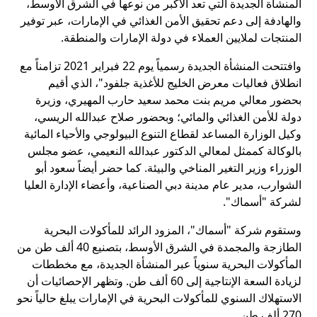
المنشأة الجديدة التي تعد الأكبر من نوعها في الشرق الأوسط،
والهادفة إلى دعم تحقيق الأمن الغذائي في الإمارات، عبر توفير
المنتجات لملايين العملاء في دولة الإمارات والمنطقة.
وافتتحت المنشأة الجديدة رسمياً يوم 22 فبراير 2021 تزامناً مع
انطلاق فعاليات معرض الخليج للأغذية جلفود"، الذي أقيم
بحضور معالي مريم بنت محمد سعيد حارب المهيري، وزيرة
دولة للأمن الغذائي والمائي؛ وبحضور صلاح عبدالله الريسي،
وكيل الوزارة المساعد لقطاع التنوع البيولوجي والأحياء المائية
بالوكالة كممثل لمعالي الدكتور عبدالله النعيمي، عضو مجلس
الوزراء وزير التغير المناخي والبيئة. كما حضر أيضاً سعود أبو
الشوارب، مدير عام مدينة دبي الصناعية، وأعضاء الإدارة العليا
لشركة "أسماك".
وستقوم شركة "أسماك"، المزود الرائد للمأكولات البحرية
الطازجة والمجمدة في الشرق الأوسط، بتصنيع 40 ألف طن من
المأكولات البحرية سنوياً عبر المنشأة الجديدة، مع مخططات
لزيادة السعة الإنتاجية إلى 60 ألف طن. وتظهر الإحصائيات أن
الاستهلاك السنوي للمأكولات البحرية في الإمارات يبلغ حالياً نحو
270 ألف طن.