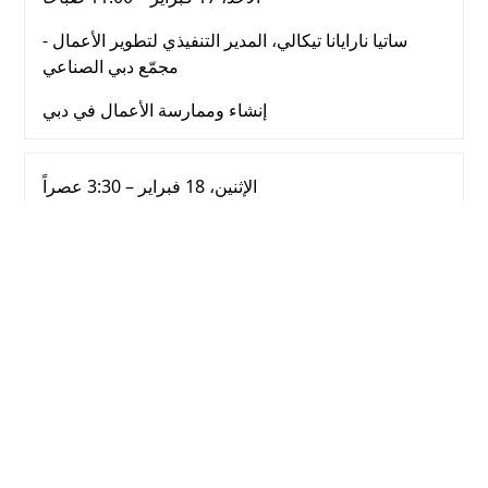
ساتيا نارايانا تيكالي، المدير التنفيذي لتطوير الأعمال -
مجمّع دبي الصناعي
إنشاء وممارسة الأعمال في دبي
الإثنين، 18 فبراير – 3:30 عصراً
ألين آشكاريان، المدير العام في الإمارات -"باتشي"
دراسة حالة: سبل الوصول إلى تحقيق نسبة 100% من
المنتجات الحلال، وأثر ذلك على فتح أسواق جديدة للشركة
الثلاثاء، 19 فبراير – 3:30 عصراً
هاربيندر كاثوريا، نائب رئيس المبيعات في الشرق الأوسط،
وأفريقيا وشبه القارة الهندية - "سيدل"