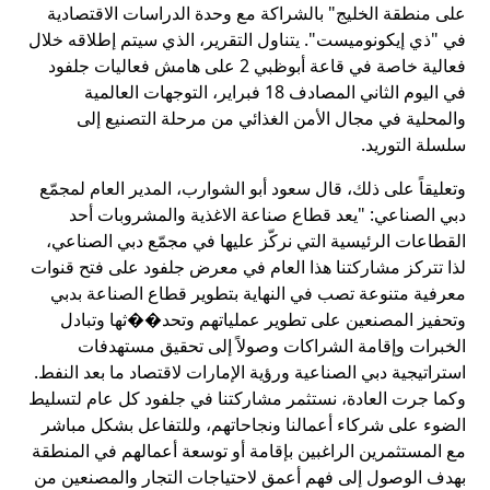
على منطقة الخليج" بالشراكة مع وحدة الدراسات الاقتصادية
في "ذي إيكونوميست". يتناول التقرير، الذي سيتم إطلاقه خلال
فعالية خاصة في قاعة أبوظبي 2 على هامش فعاليات جلفود
في اليوم الثاني المصادف 18 فبراير، التوجهات العالمية
والمحلية في مجال الأمن الغذائي من مرحلة التصنيع إلى
سلسلة التوريد.
وتعليقاً على ذلك، قال سعود أبو الشوارب، المدير العام لمجمّع
دبي الصناعي: "يعد قطاع صناعة الاغذية والمشروبات أحد
القطاعات الرئيسية التي نركّز عليها في مجمّع دبي الصناعي،
لذا تتركز مشاركتنا هذا العام في معرض جلفود على فتح قنوات
معرفية متنوعة تصب في النهاية بتطوير قطاع الصناعة بدبي
وتحفيز المصنعين على تطوير عملياتهم وتحد��ثها وتبادل
الخبرات وإقامة الشراكات وصولاً إلى تحقيق مستهدفات
استراتيجية دبي الصناعية ورؤية الإمارات لاقتصاد ما بعد النفط.
وكما جرت العادة، نستثمر مشاركتنا في جلفود كل عام لتسليط
الضوء على شركاء أعمالنا ونجاحاتهم، وللتفاعل بشكل مباشر
مع المستثمرين الراغبين بإقامة أو توسعة أعمالهم في المنطقة
بهدف الوصول إلى فهم أعمق لاحتياجات التجار والمصنعين من