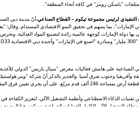
لجات "باسكن روبنز" في كافة أنحاء المنطقة".
 التنفيذي لرئيس مجموعة تيكوم – القطاع الصناعي،
أنّ مدينة دبي الصن
 الإمارات"، بما يسهم في تحقيق النمو الاقتصادي المستدام. وقال: 
بها دولة الإمارات كوجهة عالمية رائدة لتصنيع المواد الغذائية. ونحرص 
20".
ة وأفريقيا وجنوب شرق آسيا. والجدير بالذكر أنّ شركة "وينر هولستي
قنيات الذكاء الاصطناعي وأنظمة التشغيل الآلي، لتعزيز الكفاءة في عم
ونظام التشغيل الآلي الكامل للعمليات الصناعية، سيكون هذا المصنع مج
قابلة للتحلّل حيوياً عند تصنيع عبواتها ذات الأحجام الثلاثة المختلفة
ي إيجاد 60 فرصة عمل جديدة عند إنجازه.