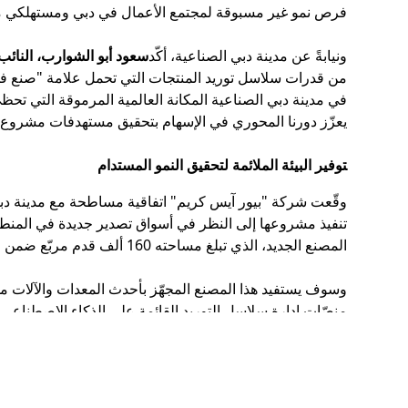
فرص نمو غير مسبوقة لمجتمع الأعمال في دبي ومستهلكي مث
ونيابةً عن مدينة دبي الصناعية، أكّد
سعود أبو الشوارب، النائب
من قدرات سلاسل توريد المنتجات التي تحمل علامة "صنع في
في مدينة دبي الصناعية المكانة العالمية المرموقة التي تحظى 
يعزّز دورنا المحوري في الإسهام بتحقيق مستهدفات مشروع "300 مليار" ومبادرة "اصنع في الإمارات" وأجندة دبي الاقتصادية D33 والإستراتيجية الوطنية للأمن الغذائي 51
توفير البيئة الملائمة لتحقيق النمو المستدام
تنفيذ مشروعها إلى النظر في أسواق تصدير جديدة في المنطق
المصنع الجديد، الذي تبلغ مساحته 160 ألف قدم مربّع ضمن قطعة أرض بمساحة 246 ألف قدم مربّع، على أن يجري تعيين فرق المقاولات الخاصّة بالمشروع في وقت قريب.
وسوف يستفيد هذا المصنع المجهّز بأحدث المعدات والآلات من ت
منصّات إدارة سلاسل التوريد القائمة على الذكاء الاصطناعي 
للبحث والتطوير والاختبار لضمان التميّز في جودة المنتجات.
تجدر الإشارة إلى أنّ شركة "بيور آيس كريم" سوف تستخدم مواد 
مع هدفها المتمثل في تحقيق الحياد المناخي من خلال هذا المشروع الذي سيسهم ف