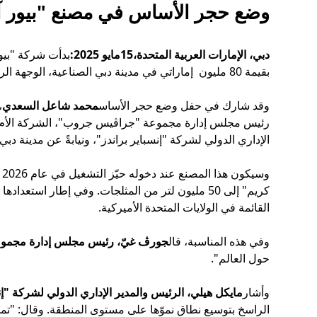
وضع حجر الأساس في مصنع "بيور آيس كريم" بقيمة 80 مليون إ
دبي، الإمارات العربية المتحدة،15مايو 2025:
بدأت شركة "بيور
بقيمة 80 مليون إماراتي في مدينة دبي الصناعية، الوجهة الرائدة في المنطقة لشركات التصنيع والخدمات اللوجستية والتابعة لمجموعة تيكوم.
وقد شارك في حفل وضع حجر الأساس
محمد شاعل السعدي
،
رئيس مجلس إدارة مجموعة "جراڤيس جروب"، الشركة الأم 
الإداري الدولي لشركة "إنسباير براندز"، ونيابةً عن مدينة دبي
و
كريم" إلى 50 مليون لتر من المثلجات. وفي إطار است
القائمة في الولايات المتحدة الأميركية.
وفي هذه المناسبة، قال
جورڤ غيّ، رئيس مجلس إدارة مجمو
حول العالم".
وأشار
مايكل هيلي، الرئيس والمدير الإداري الدولي لشركة "إن