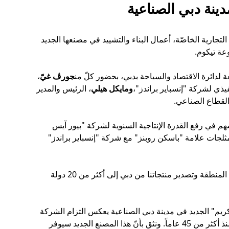
لتجارية الخاصّة، أعمال البناء والتشييد في مصنعها الجديد
ة لدائرة الاقتصاد والسياحة بدبي، بحضور كلّ من
جورڤ غيّ
،
يذي لشركة "إنسباير براندز"،
ومايكل هيلي
، الرئيس والمدير
القطاع الصناعي.
عربية المتحدة، حيث سيسهم في رفع القدرة الإنتاجية السنوية لشركة "بيور آيس
نتاج مثلجات علامة "باسكن روبنز" مع شركة "إنسباير براندز"
"نتطلع إلى إنشاء أكبر مصنع لإنتاج المثلجات في المنطقة وتصدير منتجاتنا من دبي إلى أكثر من 20 دولة
يم" الجديد في مدينة دبي الصناعية يعكس التزام الشركة
الراسخ بتوسيع نطاق نموّها على مستوى المنطقة. وقال: "تملك علامة "باسكن روبنز" مكانة بارزة في سوق دبي، حيث تتواجد فيها منذ أكثر من 45 عاماً. ونثق بأنّ هذا المصنع الجديد سيوفر