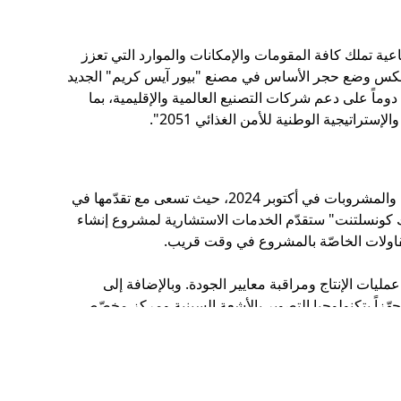
اعية تملك كافة المقومات والإمكانات والموارد التي تعزز
"يعكس وضع حجر الأساس في مصنع "بيور آيس كريم" الجديد
دوماً على دعم شركات التصنيع العالمية والإقليمية، بما
وقّعت شركة "بيور آيس كريم" اتفاقية مساطحة مع مدينة دبي الصناعية على هامش فعاليات معرض "سيال باريس" الدولي للأغذية والمشروبات في أكتوبر 2024، حيث تسعى مع تقدّمها في
ك كونسلتنت" ستقدّم الخدمات الاستشارية لمشروع إنشاء
ليات الإنتاج ومراقبة معايير الجودة. وبالإضافة إلى
هّزاً بتكنولوجيا التصوير بالأشعة السينية ومركز مخصّص
، فضلاً عن إنتاجها للطاقة الشمسية في الموقع، بما يتماشى