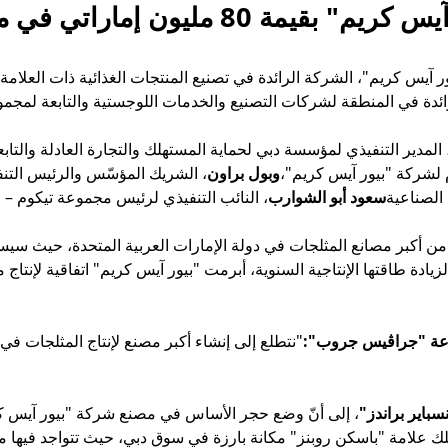
ماراتي في مدينة دبي الصناعية
 آيس كريم"، الشركة الرائدة في تصنيع المنتجات الغذائية ذات العلامة ا
 المدير التنفيذي لمؤسسة دبي لحماية المستهلك والتجارة العادلة والتابع
لشركة "بيور آيس كريم"،
وبول براون
، الشريك المؤسّس والرئيس التنف
 الصناعية
سعود أبو الشوارب
، النائب التنفيذي لرئيس مجموعة تيكوم – 
سيكون هذا المصنع عند دخوله حيّز التشغيل في عام 2026 من أكبر مصانع المثلجات في دولة الإمارات ال
عدادها لزيادة طاقتها الإنتاجية السنوية، أبرمت "بيور آيس كريم" اتفاقية لإ
عة "جراڤيس جروب":
سباير براندز"
، إلى أنّ وضع حجر الأساس في مصنع شركة "بيور آيس كر