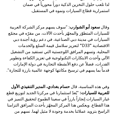
لذا تلعب حلول التخزين الذكية دوراً محورياً في ضمان
استمرارية قطاع السيارات ونموه في المستقبل.
وقال
سعود أبو الشوارب
: "سوف يسهم مركز الشركة العربية
للسيارات المتطوّر والمجهّز بأحدث الآلات، من مقرّه في مجمّع
السيارات في مدينة دبي الصناعية، في دعم رؤية أجندة دبي
الاقتصادية
"
D33
"
لتعزيز سلاسل قيمة السلع والخدمات
المحلية. وتسهم المرافق اللوجستية التي تستفيد من التشغيل
الآلي وأحدث الابتكارات التكنولوجية في تعزيز الكفاءة وتطوير
القدرات، فضلاً عن دفع الأنشطة التجارية في دولة الإمارات
قدماً بما يسهم في ترسيخ مكانتها كوجهة عالمية بارزة للتجارة".
وفي هذه المناسبة، قال
حسام بغدادي، المدير التنفيذي الأول
للعربية للسيارات:
"يُعدّ استثمارنا في مركزنا الجديد لتوزيع قطع
غيار السيارات إنجازاً بارزاً في سعينا الطموح لتحقيق التميز في
هذا القطاع. ويعكس هذا المركز المجهّز بأحدث المرافق التزامنا
الراسخ بتزويد عملائنا بخدمة وجودة لا مثيل لهما. نسهم من