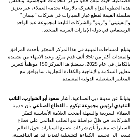
الصناعية، حيث تملك حالياً مركزاً للخدمات اللوجستية. وتعكس
هذه الخطوة التزام الشركة بالارتقاء بخدمة العملاء، عبر تعزيز
سلسلة القيمة لقطع غيار السيارات في شركات "نيسان"
و"إنفينيتي" و"رينو" والشركات التابعة لمجموعة عبد الواحد
الرستماني في دولة الإمارات العربية المتحدة.
وتبلغ المساحات المبنية في هذا المركز المجهّز بأحدث المرافق
والمعدات أكثر من 350 ألف قدم مربّع. وعند الانتهاء من تشييده
بالكامل في عام 2025، سيضمّ هذا المركز 150 موظفاً لتعزيز
معايير السلامة والإنتاجية والكفاءة التجارية، بما يوافق مع
المعايير التشغيلية الدولية المعتمدة.
ونيابةً عن مدينة دبي الصناعية، أشار
سعود أبو الشوارب، النائب
التنفيذي لرئيس مجموعة تيكوم – القطاع الصناعي
بأن خدمة
العملاء السريعة والسهلة أضحت العلامة الأساسية لتميّز
الشركات، في ظلّ مواصلة نمو الطلب العالمي على قطاع
السيارات، مشيراً بأن شركات تصنيع السيارات حول العالم
تسعى إلى تحسين الكفاءة التشغيلية لتعزيز قدرتها التنافسية،