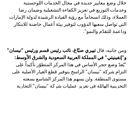
خلال وضع معايير جديدة في مجال الخدمات اللوجستية
وخدمات التوزيع في تعزيز الكفاءة التشغيلية وضمان رضا
العملاء، وذلك انسجاماً مع رؤية القيادة الرشيدة لدولة الإمارات
التي تواصل سعيها الدؤوب لتوفير بيئة أعمال حاضنة للابتكار
وداعمة للتقدّم والنمو".
ومن جانبه، قال
تييري صبّاغ، نائب رئيس قسم ورئيس "نيسان"
و"إنفينيتي" في المملكة العربية السعودية والشرق الأوسط:
"يُعدّ وضع حجر الأساس في هذا المركز المتطوّر تأكيداً على
التزام شركة "نيسان" الراسخ بتوفير قطع الغيار الأصلية على
مستوى المنطقة. ولن يسهم هذا المركز الشاسع بسعته
التخزينية الهائلة في تعزيز عمليات شركة "نيسان" التجارية
فحسب، بل إنه سيحقق ما هو أهمّ من ذلك بكثير من خلال
الفائدة الملحوظة التي سيعود بها على عملائنا. ويُعد هذا
الاستثمار الاستراتيجي خطوة إيجابية ملموسة في شراكتنا
المثمرة مع العربية للسيارات، حيث نتطلع إلى مواصلة تحقيق
رؤيتنا المرتبطة بالابتكار والتميز لتعزيز رضا العملاء".